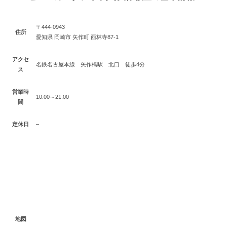
〒444-0943
住所
愛知県 岡崎市 矢作町 西林寺87-1
アクセ
名鉄名古屋本線 矢作橋駅 北口 徒歩4分
ス
営業時
10:00～21:00
間
定休日
–
地図