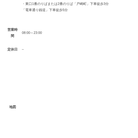
・東口1番のりばまたは2番のりば「戸崎町」下車徒歩3分
「電車通り銭堤」下車徒歩5分
営業時
08:00～23:00
間
定休日
–
地図