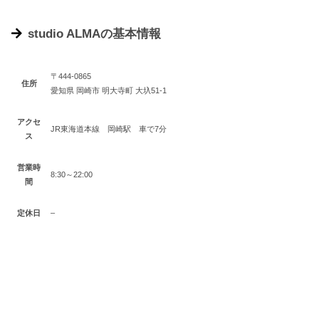
studio ALMAの基本情報
〒444-0865
住所
愛知県 岡崎市 明大寺町 大圦51-1
アクセ
JR東海道本線 岡崎駅 車で7分
ス
営業時
8:30～22:00
間
定休日
–