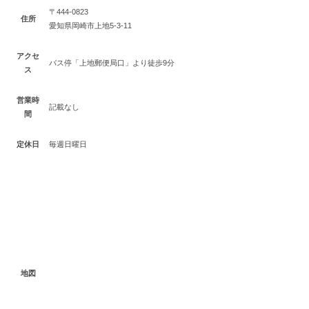
〒444-0823
住所
愛知県岡崎市上地5-3-11
アクセ
バス停「上地郵便局口」より徒歩9分
ス
営業時
記載なし
間
定休日
毎週日曜日
地図