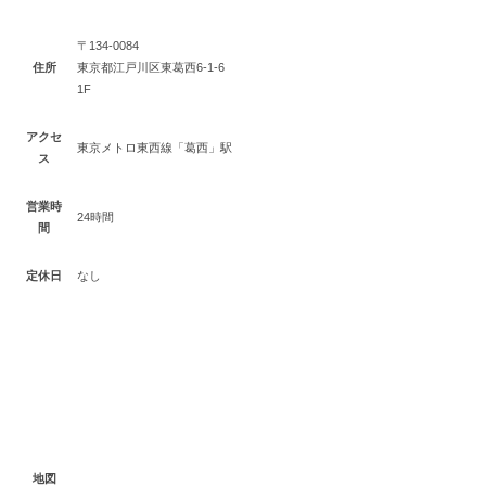
〒134-0084
住所
東京都江戸川区東葛西6-1-6
1F
アクセ
東京メトロ東西線「葛西」駅
ス
営業時
24時間
間
定休日
なし
地図