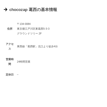
chocozap 葛西の基本情報
〒134-0084
住所
東京都江戸川区東葛西5-3-3
グラウンドツリー 2F
アクセ
東西線「葛西駅」北口より徒歩4分
ス
営業時
24時間営業
間
定休日
–