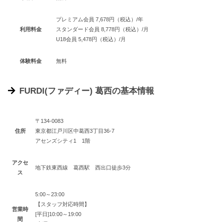
プレミアム会員 7,678円（税込）/年
利用料金
スタンダード会員 8,778円（税込）/月
U18会員 5,478円（税込）/月
体験料金
無料
FURDI(ファディー) 葛西の基本情報
〒134-0083
住所
東京都江戸川区中葛西3丁目36-7
アセンズシティ1 1階
アクセ
地下鉄東西線 葛西駅 西出口徒歩3分
ス
5:00～23:00
【スタッフ対応時間】
営業時
[平日]10:00～19:00
間