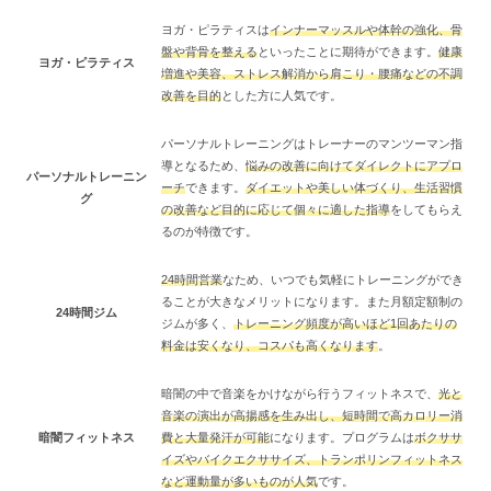
ヨガ・ピラティスは
インナーマッスルや体幹の強化、骨
盤や背骨を整える
といったことに期待ができます。
健康
ヨガ・ピラティス
増進や美容、ストレス解消から肩こり・腰痛などの不調
改善を目的
とした方に人気です。
パーソナルトレーニングはトレーナーのマンツーマン指
導となるため、
悩みの改善に向けてダイレクトにアプロ
パーソナルトレーニン
ーチ
できます。
ダイエットや美しい体づくり、生活習慣
グ
の改善など目的に応じて個々に適した指導
をしてもらえ
るのが特徴です。
24時間営業
なため、いつでも気軽にトレーニングができ
ることが大きなメリットになります。また月額定額制の
24時間ジム
ジムが多く、
トレーニング頻度が高いほど1回あたりの
料金は安くなり、コスパも高くなります
。
暗闇の中で音楽をかけながら行うフィットネスで、
光と
音楽の演出が高揚感を生み出し、短時間で高カロリー消
暗闇フィットネス
費と大量発汗が可能
になります。プログラムは
ボクササ
イズやバイクエクササイズ、トランポリンフィットネス
など運動量が多いものが人気
です。