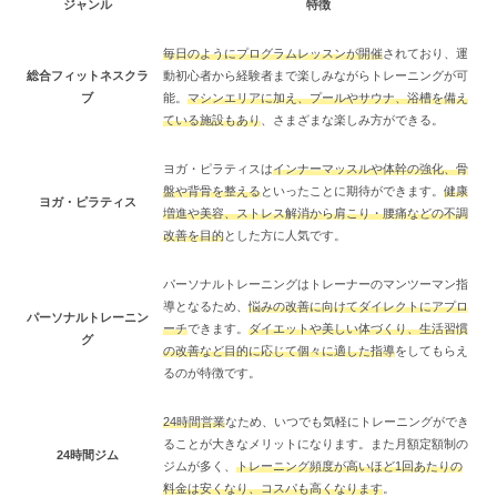
ジャンル
特徴
毎日のようにプログラムレッスンが開催
されており、運
総合フィットネスクラ
動初心者から経験者まで楽しみながらトレーニングが可
ブ
能。
マシンエリアに加え、プールやサウナ、浴槽を備え
ている施設もあり
、さまざまな楽しみ方ができる。
ヨガ・ピラティスは
インナーマッスルや体幹の強化、骨
盤や背骨を整える
といったことに期待ができます。
健康
ヨガ・ピラティス
増進や美容、ストレス解消から肩こり・腰痛などの不調
改善を目的
とした方に人気です。
パーソナルトレーニングはトレーナーのマンツーマン指
導となるため、
悩みの改善に向けてダイレクトにアプロ
パーソナルトレーニン
ーチ
できます。
ダイエットや美しい体づくり、生活習慣
グ
の改善など目的に応じて個々に適した指導
をしてもらえ
るのが特徴です。
24時間営業
なため、いつでも気軽にトレーニングができ
ることが大きなメリットになります。また月額定額制の
24時間ジム
ジムが多く、
トレーニング頻度が高いほど1回あたりの
料金は安くなり、コスパも高くなります
。