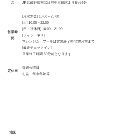
ス
JR武蔵野線南武線府中本町駅より徒歩6分
[月水木金] 10:00～23:00
[土] 10:00～22:00
[日・祝休日] 10:00～21:00
営業時
[フィットネス]
間
マシンジム、プールは営業終了時間30分前まで
[最終チェックイン]
営業終了時間 30分前となります
毎週火曜日
定休日
お盆、年末年始等
地図