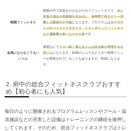
暗闇の中で音楽をかけながら行うフィットネスで、
光と
音楽の演出が高揚感を生み出し、短時間で高カロリー消
暗闇フィットネス
費と大量発汗が可能
になります。プログラムは
ボクササ
イズやバイクエクササイズ、トランポリンフィットネス
など運動量が多いものが人気
です。
都度払いで
コスパ高く通えるジムは自治体が管理する公
会員にならなくてもい
営ジム
になります。民間のジムでもビジター利用メニュ
いジム
ーが用意されていることもありますが、割高になりま
す。
府中の総合フィットネスクラブおすす
め【初心者にも人気】
毎日のように開催されるプログラムレッスンやプール・温
浴施設などの充実した設備はトレーニングの継続を後押し
してくれます。そのため、総合フィットネスクラブはトレ