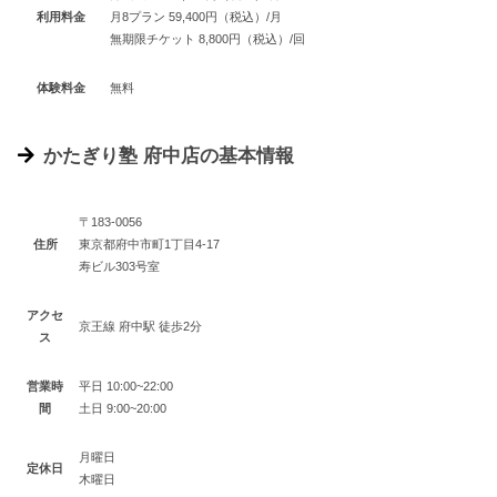
利用料金
月8プラン 59,400円（税込）/月
無期限チケット 8,800円（税込）/回
体験料金
無料
かたぎり塾 府中店の基本情報
〒183-0056
住所
東京都府中市町1丁目4-17
寿ビル303号室
アクセ
京王線 府中駅 徒歩2分
ス
営業時
平日 10:00~22:00
間
土日 9:00~20:00
月曜日
定休日
木曜日