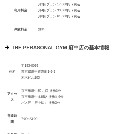
月2回プラン 17,600円（税込）
利用料金
月4回プラン 33,000円（税込）
月8回プラン 61,600円（税込）
体験料金
無料
THE PERASONAL GYM 府中店の基本情報
〒183-0056
住所
東京都府中市寿町1-6-3
村木ビル203
京王線府中駅 北口 徒歩3分
アクセ
京王線府中本町駅 徒歩約9分
ス
バス停「府中駅」 徒歩3分
営業時
7:00~23:00
間