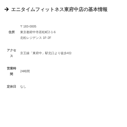
エニタイムフィットネス東府中店の基本情報
〒183-0005
住所
東京都府中市若松町2-1-6
北松レジデンス 1F-2F
アクセ
京王線「東府中」駅北口より徒歩4分
ス
営業時
24時間
間
定休日
なし