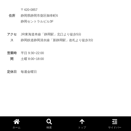
〒420-0857
住所
静岡県静岡市葵区御幸町6
静岡セントラルビル3F
アクセ
JR東海道本線「静岡駅」北口より徒歩5分
ス
静岡鉄道静岡清水線「新静岡駅」改札より徒歩3分
営業時
平日 9:30~22:00
間
土曜 8:00~18:00
定休日
毎週金曜日
地図
ホーム
検索
トップ
サイドバー