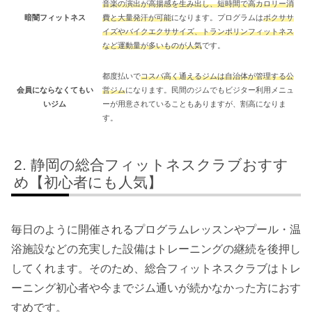
音楽の演出が高揚感を生み出し、短時間で高カロリー消
暗闇フィットネス
費と大量発汗が可能
になります。プログラムは
ボクササ
イズやバイクエクササイズ、トランポリンフィットネス
など運動量が多いものが人気
です。
都度払いで
コスパ高く通えるジムは自治体が管理する公
会員にならなくてもい
営ジム
になります。民間のジムでもビジター利用メニュ
いジム
ーが用意されていることもありますが、割高になりま
す。
静岡の総合フィットネスクラブおすす
め【初心者にも人気】
毎日のように開催されるプログラムレッスンやプール・温
浴施設などの充実した設備はトレーニングの継続を後押し
してくれます。そのため、総合フィットネスクラブはトレ
ーニング初心者や今までジム通いが続かなかった方におす
すめです。