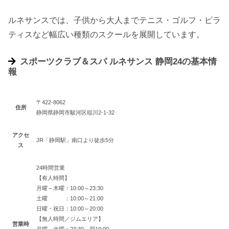
ルネサンスでは、子供から大人までテニス・ゴルフ・ピラ
ティスなど幅広い種類のスクールを展開しています。
スポーツクラブ＆スパ ルネサンス 静岡24の基本情
報
〒422-8062
住所
静岡県静岡市駿河区稲川2-1-32
アクセ
JR「静岡駅」南口より徒歩5分
ス
24時間営業
【有人時間】
月曜～木曜：10:00～23:30
土曜 ：10:00～21:00
日曜・祝日：10:00～20:00
【無人時間／ジムエリア】
営業時
月曜～水曜：23:30～翌10:00