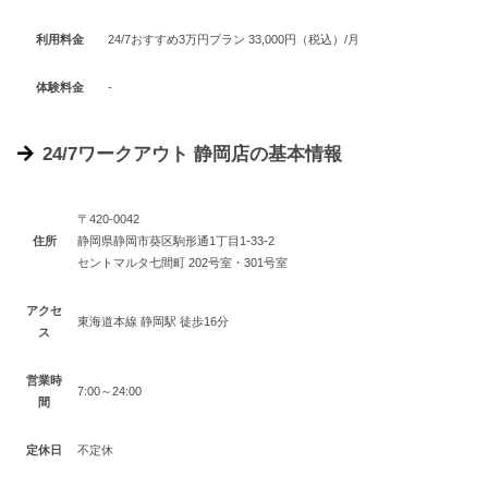
利用料金
24/7おすすめ3万円プラン 33,000円（税込）/月
体験料金
‐
24/7ワークアウト 静岡店の基本情報
〒420-0042
住所
静岡県静岡市葵区駒形通1丁目1-33-2
セントマルタ七間町 202号室・301号室
アクセ
東海道本線 静岡駅 徒歩16分
ス
営業時
7:00～24:00
間
定休日
不定休