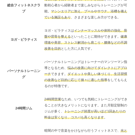
総合フィットネスクラ
動初心者から経験者まで楽しみながらトレーニングが可
ブ
能。
マシンエリアに加え、プールやサウナ、浴槽を備え
ている施設もあり
、さまざまな楽しみ方ができる。
ヨガ・ピラティスは
インナーマッスルや体幹の強化、骨
盤や背骨を整える
といったことに期待ができます。
健康
ヨガ・ピラティス
増進や美容、ストレス解消から肩こり・腰痛などの不調
改善を目的
とした方に人気です。
パーソナルトレーニングはトレーナーのマンツーマン指
導となるため、
悩みの改善に向けてダイレクトにアプロ
パーソナルトレーニン
ーチ
できます。
ダイエットや美しい体づくり、生活習慣
グ
の改善など目的に応じて個々に適した指導
をしてもらえ
るのが特徴です。
24時間営業
なため、いつでも気軽にトレーニングができ
ることが大きなメリットになります。また月額定額制の
24時間ジム
ジムが多く、
トレーニング頻度が高いほど1回あたりの
料金は安くなり、コスパも高くなります
。
暗闇の中で音楽をかけながら行うフィットネスで、
光と