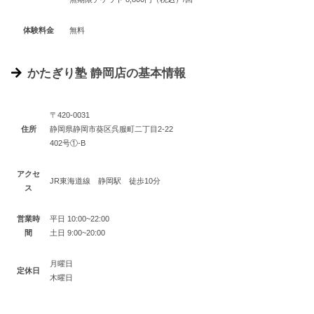
体験料金
無料
かたぎり塾 静岡店の基本情報
〒420-0031
住所
静岡県静岡市葵区呉服町二丁目2-22
402号①-B
アクセ
JR東海道線 静岡駅 徒歩10分
ス
営業時
平日 10:00~22:00
間
土日 9:00~20:00
月曜日
定休日
木曜日