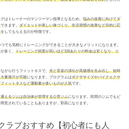
ングはトレーナーのマンツーマン指導となるため、
悩みの改善に向けてダ
チ
できます。
ダイエットや美しい体づくり、生活習慣の改善など目的に応
導
をしてもらえるのが特徴です。
いつでも気軽にトレーニングができることが大きなメリットになります。
ムが多く、
トレーニング頻度が高いほど1回あたりの料金は安くなり、コ
。
けながら行うフィットネスで、
光と音楽の演出が高揚感を生み出し、短時
と大量発汗が可能
になります。プログラムは
ボクササイズやバイクエクサ
ンフィットネスなど運動量が多いものが人気
です。
く通えるジムは自治体が管理する公営ジム
になります。民間のジムでもビ
が用意されていることもありますが、割高になります。
クラブおすすめ【初心者にも人