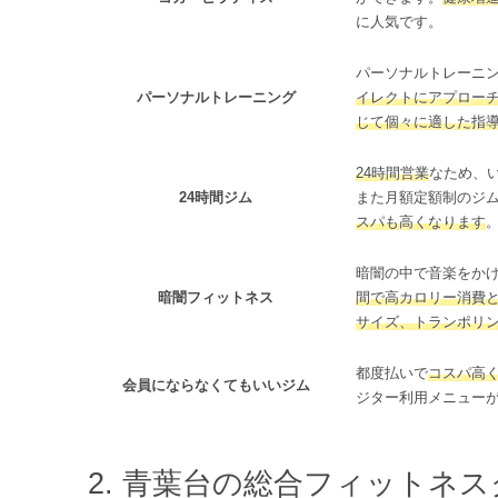
に人気です。
パーソナルトレーニ
パーソナルトレーニング
イレクトにアプロー
じて個々に適した指
24時間営業
なため、
24時間ジム
また月額定額制のジ
スパも高くなります
暗闇の中で音楽をか
暗闇フィットネス
間で高カロリー消費
サイズ、トランポリ
都度払いで
コスパ高
会員にならなくてもいいジム
ジター利用メニュー
青葉台の総合フィットネス