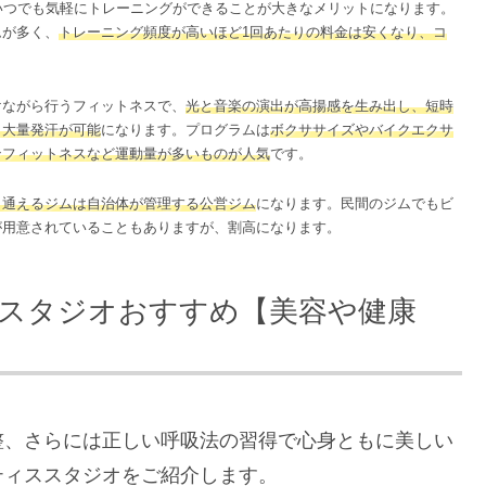
いつでも気軽にトレーニングができることが大きなメリットになります。
ムが多く、
トレーニング頻度が高いほど1回あたりの料金は安くなり、コ
。
けながら行うフィットネスで、
光と音楽の演出が高揚感を生み出し、短時
と大量発汗が可能
になります。プログラムは
ボクササイズやバイクエクサ
ンフィットネスなど運動量が多いものが人気
です。
く通えるジムは自治体が管理する公営ジム
になります。民間のジムでもビ
が用意されていることもありますが、割高になります。
スタジオおすすめ【美容や健康
整、さらには正しい呼吸法の習得で心身ともに美しい
ティススタジオをご紹介します。