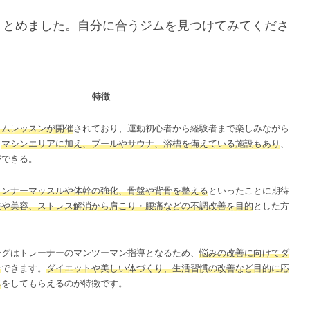
まとめました。自分に合うジムを見つけてみてくださ
特徴
ラムレッスンが開催
されており、運動初心者から経験者まで楽しみながら
。
マシンエリアに加え、プールやサウナ、浴槽を備えている施設もあり
、
ができる。
インナーマッスルや体幹の強化、骨盤や背骨を整える
といったことに期待
進や美容、ストレス解消から肩こり・腰痛などの不調改善を目的
とした方
ングはトレーナーのマンツーマン指導となるため、
悩みの改善に向けてダ
チ
できます。
ダイエットや美しい体づくり、生活習慣の改善など目的に応
導
をしてもらえるのが特徴です。