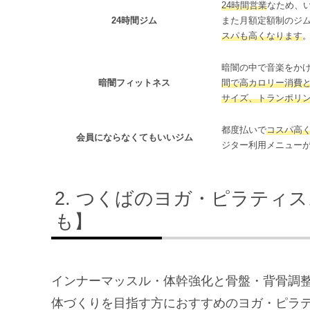
24時間営業
なため、
24時間ジム
また月額定額制のジ
スパも高くなります
暗闇の中で音楽をか
暗闇フィットネス
間で高カロリー消費
サイズ、トランポリ
都度払いで
コスパ高
会員にならなくてもいいジム
ジター利用メニュー
つくばのヨガ・ピラティス
も】
インナーマッスル・体幹強化と骨盤・背骨調
体づくりを目指す方におすすめのヨガ・ピラ