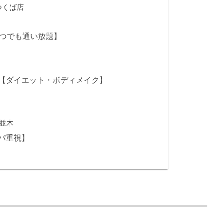
つくば店
いつでも通い放題】
【ダイエット・ボディメイク】
ば並木
パ重視】